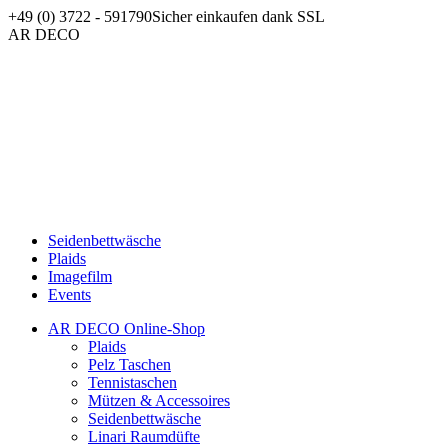
Zum
+49 (0) 3722 - 591790
Sicher einkaufen dank SSL
Inhalt
Facebook
AR DECO
springen
page
opens
in
new
window
Seidenbettwäsche
Plaids
Imagefilm
Events
AR DECO Online-Shop
Plaids
Pelz Taschen
Tennistaschen
Mützen & Accessoires
Seidenbettwäsche
Linari Raumdüfte