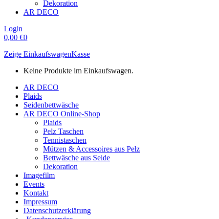
Dekoration
AR DECO
Login
0,00
€
0
Zeige Einkaufswagen
Kasse
Keine Produkte im Einkaufswagen.
AR DECO
Plaids
Seidenbettwäsche
AR DECO Online-Shop
Plaids
Pelz Taschen
Tennistaschen
Mützen & Accessoires aus Pelz
Bettwäsche aus Seide
Dekoration
Imagefilm
Events
Kontakt
Impressum
Datenschutzerklärung