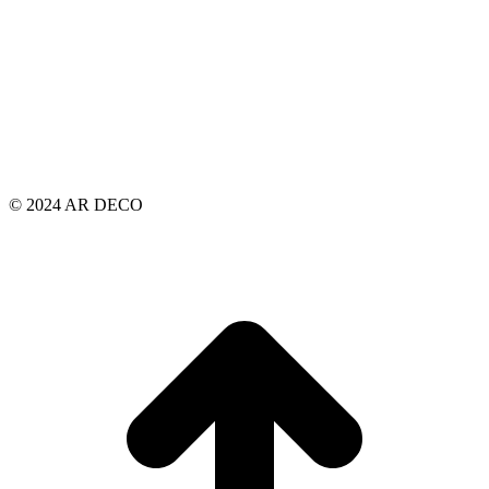
© 2024 AR DECO
t
T