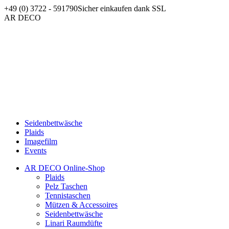
Zum
+49 (0) 3722 - 591790
Sicher einkaufen dank SSL
Inhalt
Facebook
AR DECO
springen
page
opens
in
new
window
Seidenbettwäsche
Plaids
Imagefilm
Events
AR DECO Online-Shop
Plaids
Pelz Taschen
Tennistaschen
Mützen & Accessoires
Seidenbettwäsche
Linari Raumdüfte