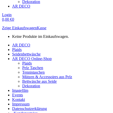
Dekoration
AR DECO
Login
0,00
€
0
Zeige Einkaufswagen
Kasse
Keine Produkte im Einkaufswagen.
AR DECO
Plaids
Seidenbettwäsche
AR DECO Online-Shop
Plaids
Pelz Taschen
Tennistaschen
Mützen & Accessoires aus Pelz
Bettwäsche aus Seide
Dekoration
Imagefilm
Events
Kontakt
Impressum
Datenschutzerklärung