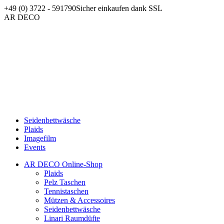
Zum
+49 (0) 3722 - 591790
Sicher einkaufen dank SSL
Inhalt
Facebook
AR DECO
springen
page
opens
in
new
window
Seidenbettwäsche
Plaids
Imagefilm
Events
AR DECO Online-Shop
Plaids
Pelz Taschen
Tennistaschen
Mützen & Accessoires
Seidenbettwäsche
Linari Raumdüfte