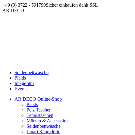
Zum
+49 (0) 3722 - 591790
Sicher einkaufen dank SSL
Inhalt
Facebook
AR DECO
springen
page
opens
in
new
window
Seidenbettwäsche
Plaids
Imagefilm
Events
AR DECO Online-Shop
Plaids
Pelz Taschen
Tennistaschen
Mützen & Accessoires
Seidenbettwäsche
Linari Raumdüfte