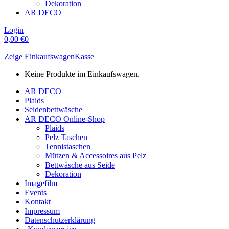
Dekoration
AR DECO
Login
0,00
€
0
Zeige Einkaufswagen
Kasse
Keine Produkte im Einkaufswagen.
AR DECO
Plaids
Seidenbettwäsche
AR DECO Online-Shop
Plaids
Pelz Taschen
Tennistaschen
Mützen & Accessoires aus Pelz
Bettwäsche aus Seide
Dekoration
Imagefilm
Events
Kontakt
Impressum
Datenschutzerklärung