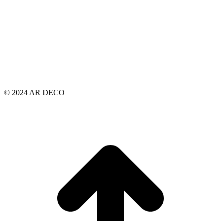
© 2024 AR DECO
t
T