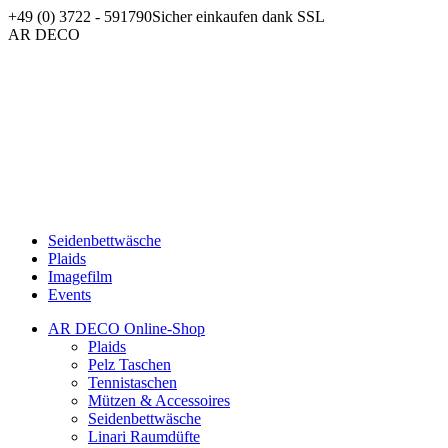
Zum
+49 (0) 3722 - 591790
Sicher einkaufen dank SSL
Inhalt
Facebook
AR DECO
springen
page
opens
in
new
window
Seidenbettwäsche
Plaids
Imagefilm
Events
AR DECO Online-Shop
Plaids
Pelz Taschen
Tennistaschen
Mützen & Accessoires
Seidenbettwäsche
Linari Raumdüfte