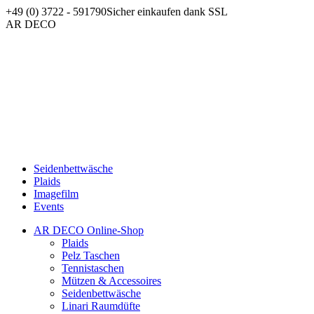
Zum
+49 (0) 3722 - 591790
Sicher einkaufen dank SSL
Inhalt
Facebook
AR DECO
springen
page
opens
in
new
window
Seidenbettwäsche
Plaids
Imagefilm
Events
AR DECO Online-Shop
Plaids
Pelz Taschen
Tennistaschen
Mützen & Accessoires
Seidenbettwäsche
Linari Raumdüfte