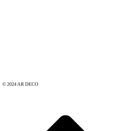
© 2024 AR DECO
t
T